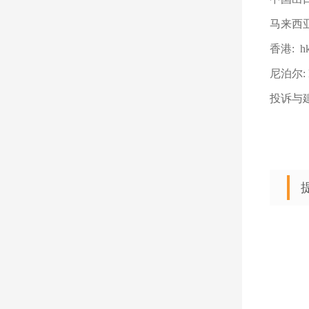
马来西亚：
香港: hk
尼泊尔: k
投诉与建议：