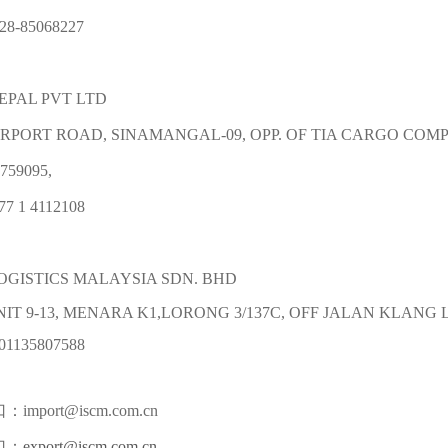
8-85068227
EPAL PVT LTD
RPORT ROAD, SINAMANGAL-09, OPP. OF TIA CARGO CO
759095,
77 1 4112108
OGISTICS MALAYSIA SDN. BHD
IT 9-13, MENARA K1,LORONG 3/137C, OFF JALAN KLANG
01135807588
mport@iscm.com.cn
口：
export@iscm.com.cn